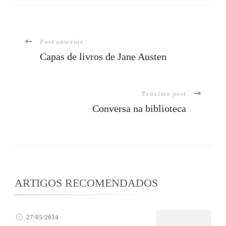
Navegação
Post anterior
Capas de livros de Jane Austen
de
Próximo post
post
Conversa na biblioteca
ARTIGOS RECOMENDADOS
27/05/2014