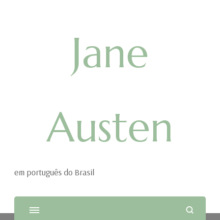
Jane
Austen
em português do Brasil