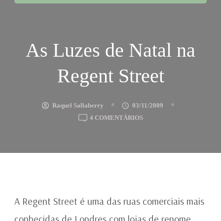
As Luzes de Natal na
Regent Street
Raquel Sallaberry
03/11/2009
EM
4 COMENTÁRIOS
AS
LUZES
DE
NATAL
NA
REGENT
STREET
A Regent Street é uma das ruas comerciais mais
conhecidas de Londres com lojas de renome