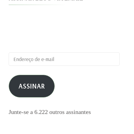
Digite seu endereço de e-mail para assinar este
blog e receber notificações de novas
publicações por e-mail.
Endereço
de
e-
ASSINAR
mail
Junte-se a 6.222 outros assinantes