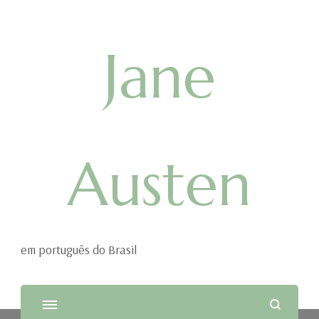
Jane
Austen
em português do Brasil