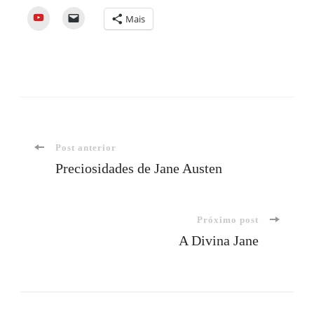
YouTube
Mais
Navegação
Post anterior
Preciosidades de Jane Austen
de
Próximo post
post
A Divina Jane