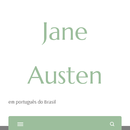
Jane
Austen
em português do Brasil