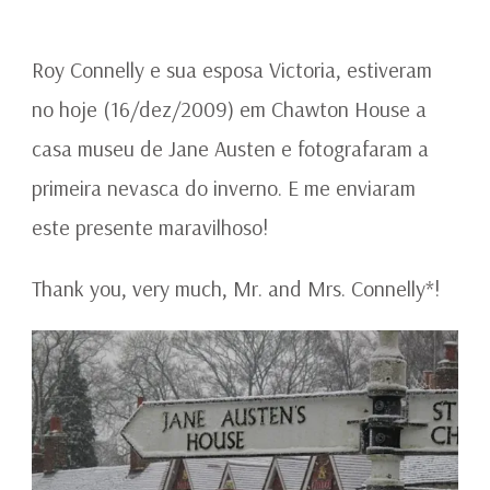
PRIMEIRA
NEVASCA
NA
Roy Connelly e sua esposa Victoria, estiveram
CASA
no hoje (16/dez/2009) em Chawton House a
DE
JANE
casa museu de Jane Austen e fotografaram a
AUSTEN
primeira nevasca do inverno. E me enviaram
este presente maravilhoso!
Thank you, very much, Mr. and Mrs. Connelly*!