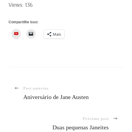
Views: 136
Compartilhe isso:
YouTube
Mais
Navegação
Post anterior
Aniversário de Jane Austen
de
Próximo post
post
Duas pequenas Janeites