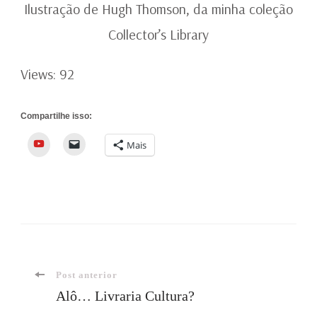
Ilustração de Hugh Thomson, da minha coleção
Collector’s Library
Views: 92
Compartilhe isso:
YouTube
Mais
Navegação
Post anterior
Alô… Livraria Cultura?