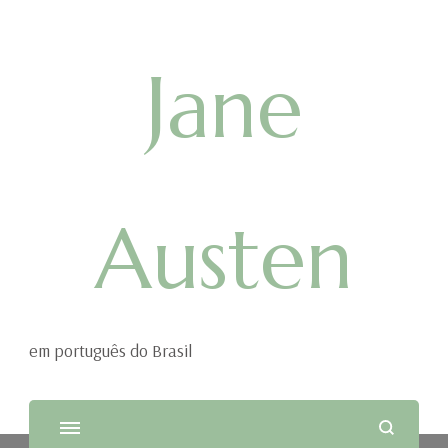
Jane
Austen
em português do Brasil