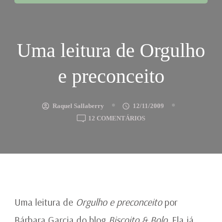
Uma leitura de Orgulho
e preconceito
Raquel Sallaberry
12/11/2009
EM
12 COMENTÁRIOS
UMA
LEITURA
DE
ORGULHO
E
PRECONCEITO
Uma leitura de
Orgulho e preconceito
por
Bárbara Garcia do blog
Biscoito & Bolo
. Ela já