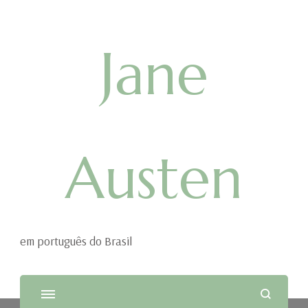
Jane
Austen
em português do Brasil