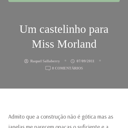
Um castelinho para
Miss Morland
Raquel Sallaberry
07/09/2011
EM
8 COMENTÁRIOS
UM
CASTELINHO
PARA
MISS
MORLAND
Admito que a construção não é gótica mas as
janelas me parecem opacas o suficiente e a