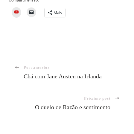
Compartilhe isso:
YouTube
Mais
Navegação
Post anterior
Chá com Jane Austen na Irlanda
de
Próximo post
post
O duelo de Razão e sentimento