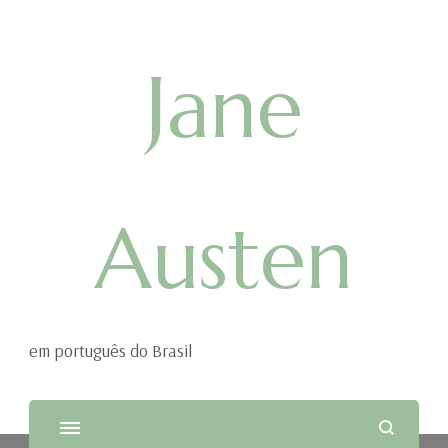
Jane
Austen
em português do Brasil