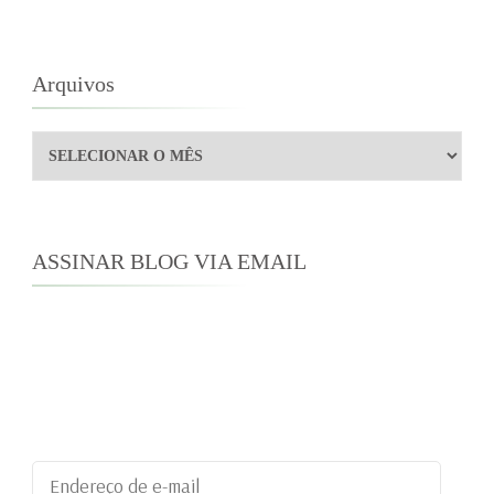
Arquivos
Arquivos
ASSINAR BLOG VIA EMAIL
Digite seu endereço de e-mail para assinar este
blog e receber notificações de novas
publicações por e-mail.
Endereço