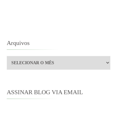
Arquivos
Arquivos
ASSINAR BLOG VIA EMAIL
Digite seu endereço de e-mail para
assinar este blog e receber notificações
de novas publicações por e-mail.