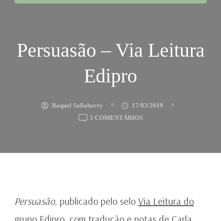
Persuasão – Via Leitura
Edipro
Raquel Sallaberry
17/03/2019
EM
3 COMENTÁRIOS
PERSUASÃO
–
VIA
LEITURA
EDIPRO
Persuasão,
publicado pelo selo
Via Leitura do
grupo Edipro
, com tradução e notas de Carla