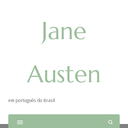
Jane
Austen
em português do Brasil