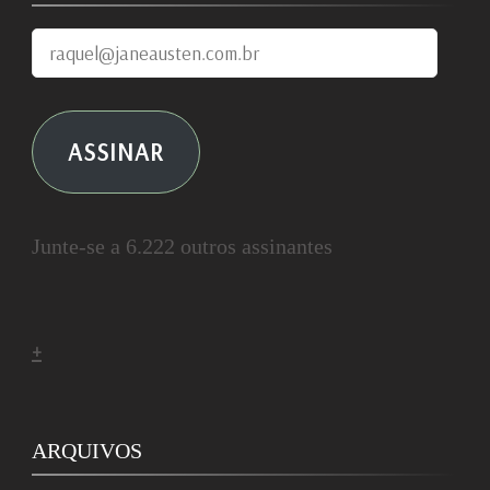
raquel@janeausten.com.br
ASSINAR
Junte-se a 6.222 outros assinantes
+
ARQUIVOS