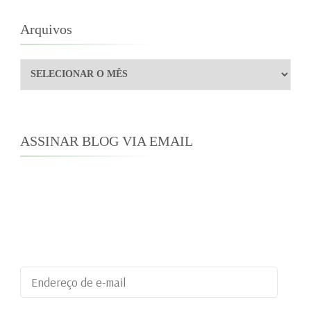
Arquivos
Arquivos
ASSINAR BLOG VIA EMAIL
Digite seu endereço de e-mail para assinar este
blog e receber notificações de novas
publicações por e-mail.
Endereço
de