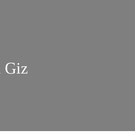
a Giz
M
RGULHO
ECONCEITO