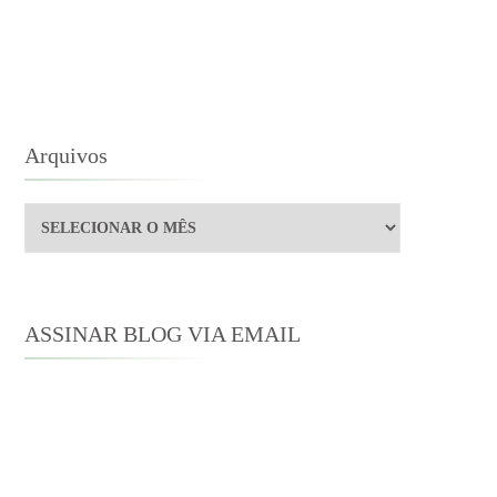
A
Z
ITORIAL
Arquivos
Arquivos
ASSINAR BLOG VIA EMAIL
Digite seu endereço de e-mail para
assinar este blog e receber notificações
de novas publicações por e-mail.