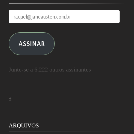
raquel@janeausten.com.br
ASSINAR
Junte-se a 6.222 outros assinantes
+
ARQUIVOS