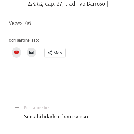
|
Emma
, cap. 27, trad. Ivo Barroso |
Views: 46
Compartilhe isso:
YouTube
Mais
Navegação
Post anterior
Sensibilidade e bom senso
de