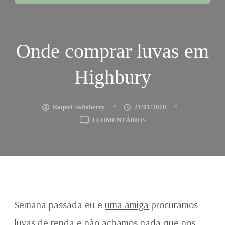
Onde comprar luvas em
Highbury
Raquel Sallaberry
21/01/2010
EM
3 COMENTÁRIOS
ONDE
COMPRAR
LUVAS
EM
HIGHBURY
Semana passada eu e
uma amiga
procuramos
luvas de renda e não achamos nada que nos