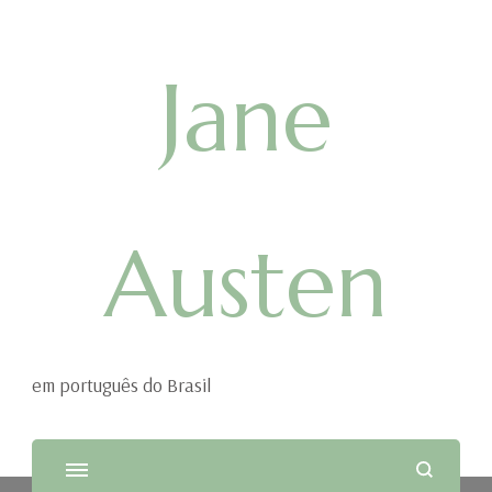
Jane
Austen
em português do Brasil