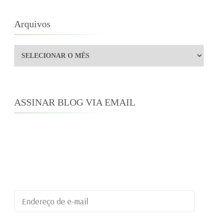
Arquivos
Arquivos
ASSINAR BLOG VIA EMAIL
Digite seu endereço de e-mail para assinar este
blog e receber notificações de novas
publicações por e-mail.
Endereço
de