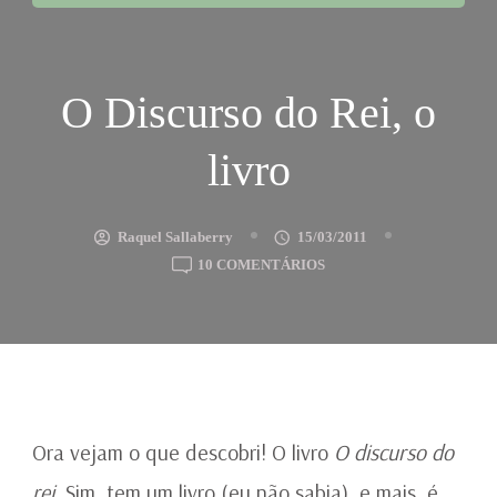
O Discurso do Rei, o
livro
Raquel Sallaberry
15/03/2011
EM
10 COMENTÁRIOS
O
DISCURSO
DO
REI,
O
LIVRO
Ora vejam o que descobri! O livro
O discurso do
rei.
Sim, tem um livro (eu não sabia), e mais, é