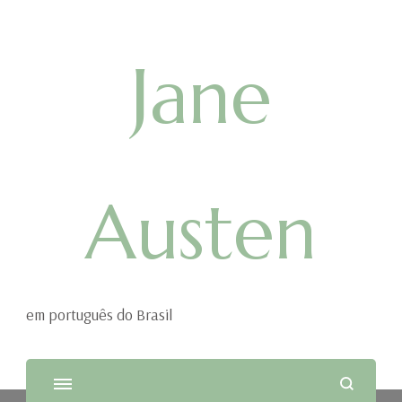
Jane
Austen
em português do Brasil