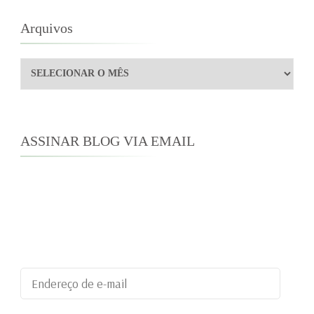
Arquivos
Arquivos
ASSINAR BLOG VIA EMAIL
Digite seu endereço de e-mail para assinar este
blog e receber notificações de novas
publicações por e-mail.
Endereço
de