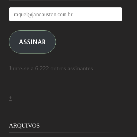
raquel@janeausten.com.br
ASSINAR
Junte-se a 6.222 outros assinantes
+
ARQUIVOS