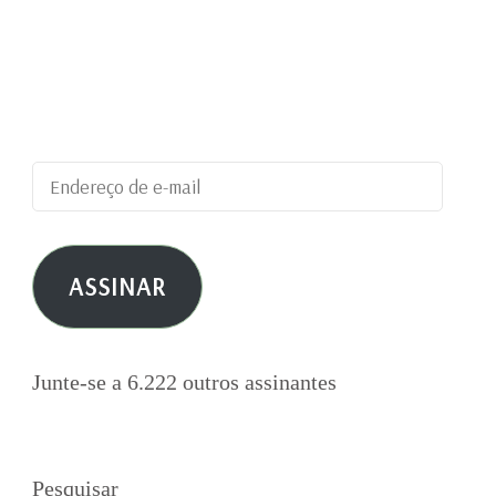
Digite seu endereço de e-mail para assinar este
blog e receber notificações de novas
publicações por e-mail.
Endereço
de
e-
ASSINAR
mail
Junte-se a 6.222 outros assinantes
Pesquisar