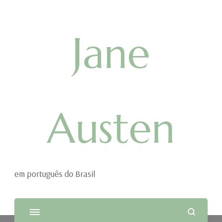
Jane
Austen
em português do Brasil