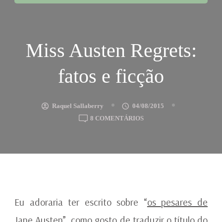
Miss Austen Regrets:
fatos e ficção
Raquel Sallaberry
04/08/2015
EM
8 COMENTÁRIOS
MISS
AUSTEN
REGRETS:
FATOS
E
FICÇÃO
Eu adoraria ter escrito sobre “
os pesares de
Jane Austen
”, como gosto de traduzir o título do