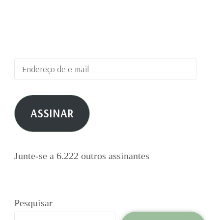
blog e receber notificações de novas
publicações por e-mail.
Endereço
de
e-
ASSINAR
mail
Junte-se a 6.222 outros assinantes
Pesquisar