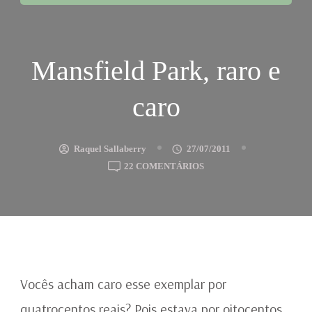
Mansfield Park, raro e
caro
Raquel Sallaberry
27/07/2011
EM
22 COMENTÁRIOS
MANSFIELD
PARK,
RARO
E
CARO
Vocês acham caro esse exemplar por
quatrocentos reais? Pois estava por oitocentos