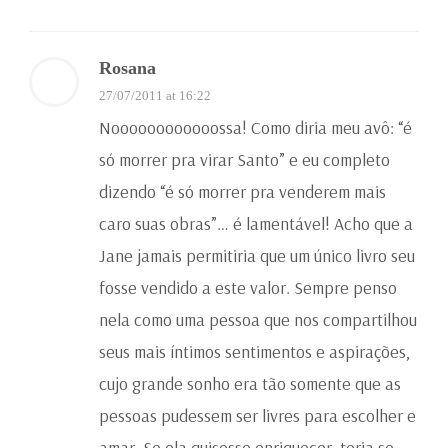
Rosana
27/07/2011 at 16:22
Noooooooooooossa! Como diria meu avô: “é
só morrer pra virar Santo” e eu completo
dizendo “é só morrer pra venderem mais
caro suas obras”… é lamentável! Acho que a
Jane jamais permitiria que um único livro seu
fosse vendido a este valor. Sempre penso
nela como uma pessoa que nos compartilhou
seus mais íntimos sentimentos e aspirações,
cujo grande sonho era tão somente que as
pessoas pudessem ser livres para escolher e
amar. Se ela quisesse enriquecer, teria se