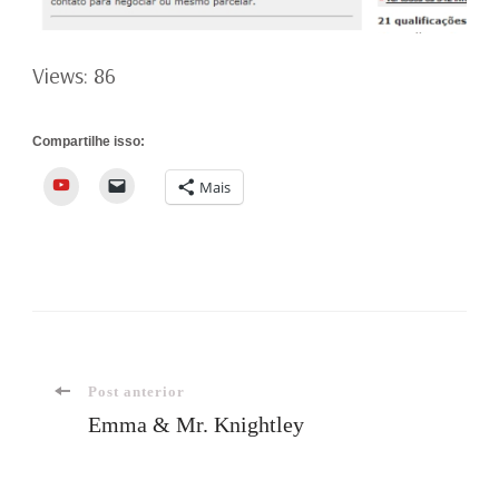
Views: 86
Compartilhe isso:
YouTube
Mais
Navegação
Post anterior
Emma & Mr. Knightley
de