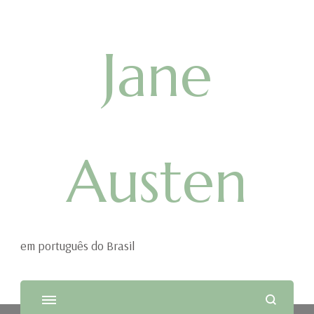
Jane
Austen
em português do Brasil