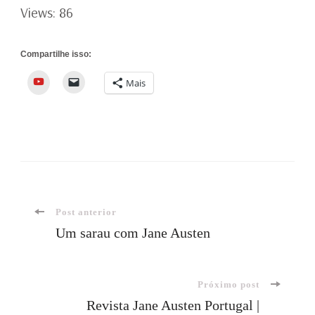
Views: 86
Compartilhe isso:
YouTube
Mais
Navegação
Post anterior
Um sarau com Jane Austen
de
Próximo post
post
Revista Jane Austen Portugal |