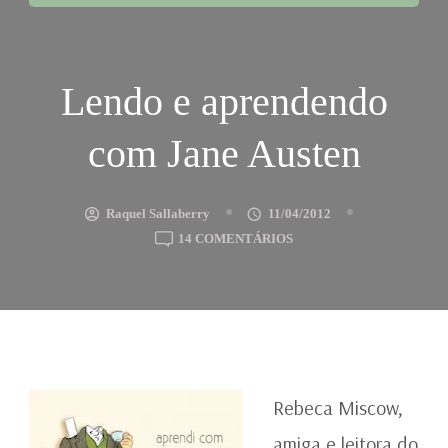
Lendo e aprendendo
com Jane Austen
Raquel Sallaberry
11/04/2012
EM
14 COMENTÁRIOS
LENDO
E
APRENDENDO
COM
JANE
AUSTEN
Rebeca Miscow,
amiga e leitora do