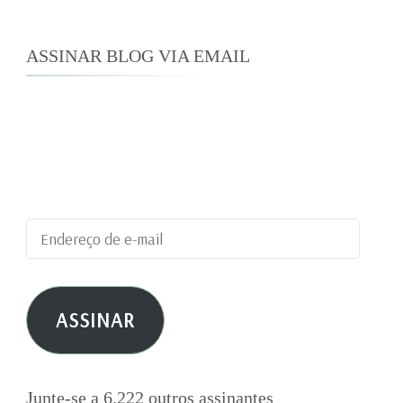
ASSINAR BLOG VIA EMAIL
Digite seu endereço de e-mail para assinar este
blog e receber notificações de novas
publicações por e-mail.
Endereço
de
e-
ASSINAR
mail
Junte-se a 6.222 outros assinantes