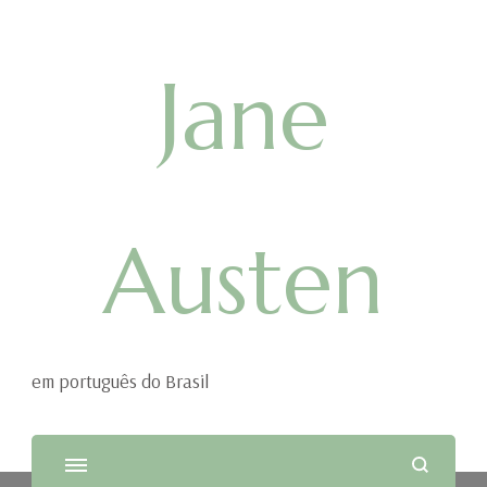
Jane
Austen
em português do Brasil