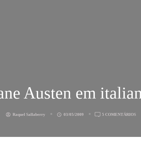
ane Austen em italia
E
Raquel Sallaberry
03/05/2009
5 COMENTÁRIOS
JA
AU
E