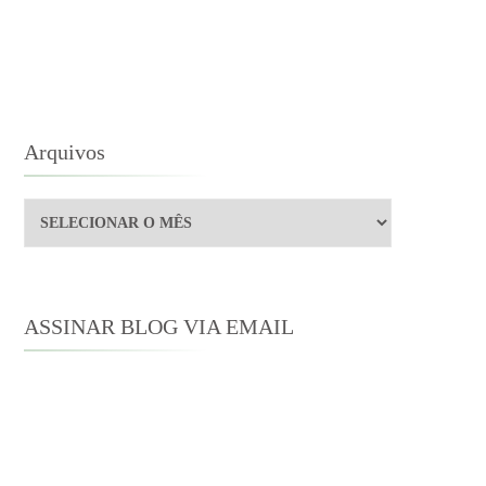
ALIANO
Arquivos
Arquivos
ASSINAR BLOG VIA EMAIL
Digite seu endereço de e-mail para
assinar este blog e receber notificações
de novas publicações por e-mail.