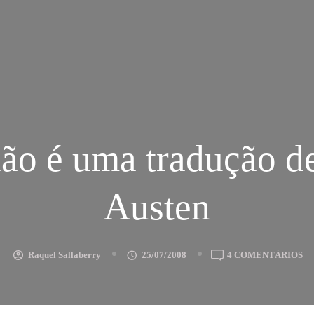
não é uma tradução d
Austen
E
Raquel Sallaberry
25/07/2008
4 COMENTÁRIOS
IS
N
É