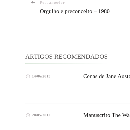
Navegação
Post anterior
Orgulho e preconceito – 1980
de
post
ARTIGOS RECOMENDADOS
Cenas de Jane Austen
14/06/2013
Manuscrito The Wat
20/05/2011