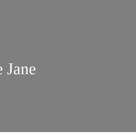
e Jane
M
TO
ÃO