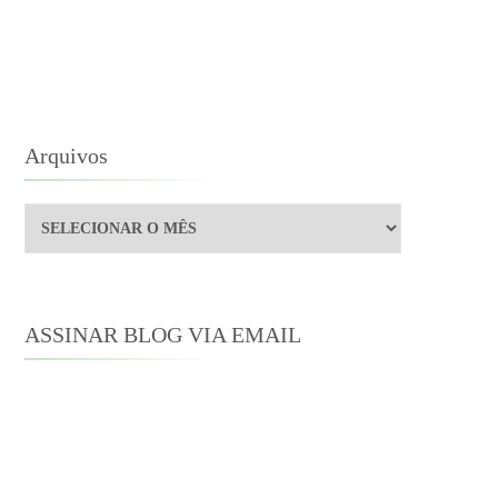
MA
RADUÇÃO
E
NE
STEN
Arquivos
Arquivos
ASSINAR BLOG VIA EMAIL
Digite seu endereço de e-mail para
assinar este blog e receber notificações
de novas publicações por e-mail.