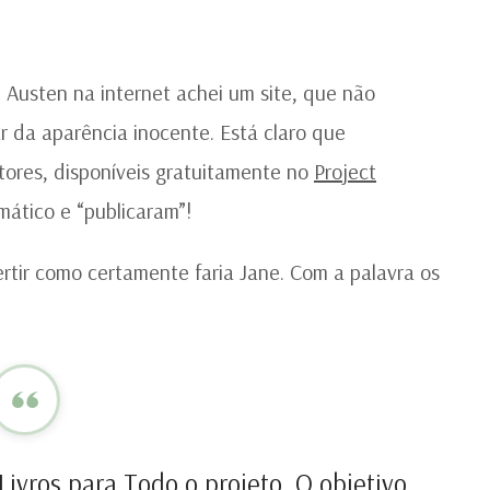
U
T
D
JA
Austen na internet achei um site, que não
AU
ar da aparência inocente. Está claro que
tores, disponíveis gratuitamente no
Project
ático e “publicaram”!
rtir como certamente faria Jane. Com a palavra os
Livros para Todo o projeto. O objetivo