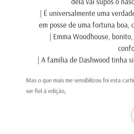
dela vai supôs o nas
| É universalmente uma verda
em posse de uma fortuna boa, 
| Emma Woodhouse, bonito, i
confo
| A família de Dashwood tinha s
Mas o que mais me sensibilizou foi esta car
ser fiel à edição,