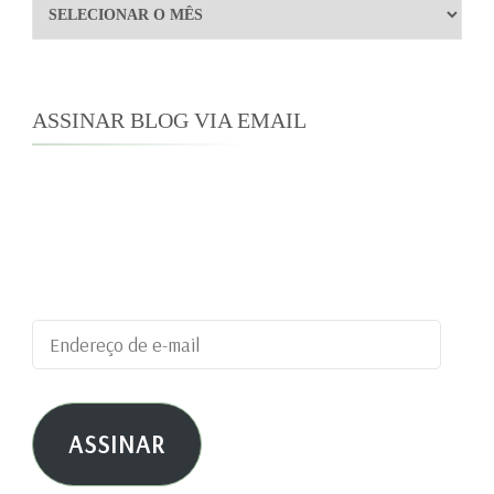
Arquivos
ASSINAR BLOG VIA EMAIL
Digite seu endereço de e-mail para assinar este
blog e receber notificações de novas
publicações por e-mail.
Endereço
de
e-
ASSINAR
mail