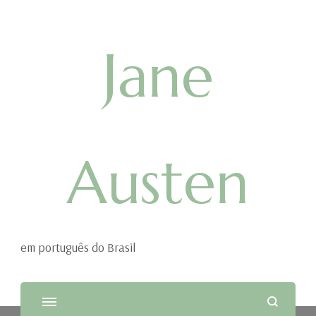
Jane
Austen
em português do Brasil