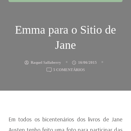
Emma para o Sitio de
Jane
Raquel Sallaberry
16/06/2015
EM
5 COMENTÁRIOS
EMMA
PARA
O
SITIO
DE
JANE
Em todos os bicentenários dos livros de Jane
Austen tenho feito uma foto para participar das