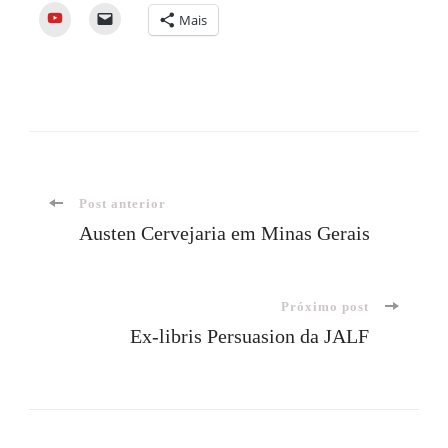
YouTube
Mais
Navegação
Post anterior
Austen Cervejaria em Minas Gerais
de
Próximo post
post
Ex-libris Persuasion da JALF