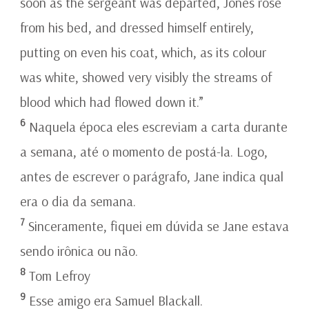
soon as the sergeant was departed, Jones rose
from his bed, and dressed himself entirely,
putting on even his coat, which, as its colour
was white, showed very visibly the streams of
blood which had flowed down it.”
6
Naquela época eles escreviam a carta durante
a semana, até o momento de postá-la. Logo,
antes de escrever o parágrafo, Jane indica qual
era o dia da semana.
7
Sinceramente, fiquei em dúvida se Jane estava
sendo irônica ou não.
8
Tom Lefroy
9
Esse amigo era Samuel Blackall.