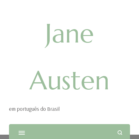
Jane
Austen
em português do Brasil