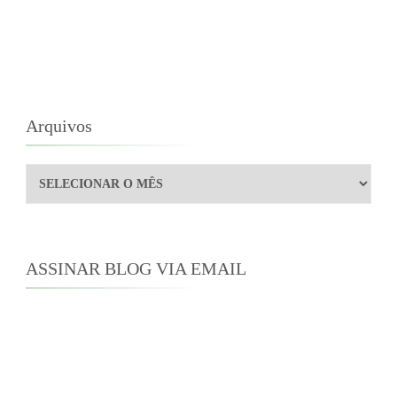
Arquivos
Arquivos
ASSINAR BLOG VIA EMAIL
Digite seu endereço de e-mail para assinar este
blog e receber notificações de novas
publicações por e-mail.